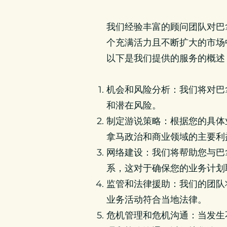
我们经验丰富的顾问团队对巴
个充满活力且不断扩大的市场
以下是我们提供的服务的概述
机会和风险分析：我们将对巴
和潜在风险。
制定游说策略：根据您的具体
拿马政治和商业领域的主要利
网络建设：我们将帮助您与巴
系，这对于确保您的业务计划
监管和法律援助：我们的团队
业务活动符合当地法律。
危机管理和危机沟通：当发生