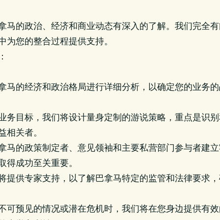
拿马的政治、经济和商业动态有深入的了解。我们完全有
中为您的整合过程提供支持。
：
拿马的经济和政治格局进行详细分析，以确定您的业务的
业务目标，我们将设计量身定制的游说策略，重点是识别
益相关者。
拿马的政策制定者、意见领袖和主要私营部门参与者建立
取得成功至关重要。
将提供专家支持，以了解巴拿马特定的监管和法律要求，
不可预见的情况或潜在危机时，我们将在您身边提供有效