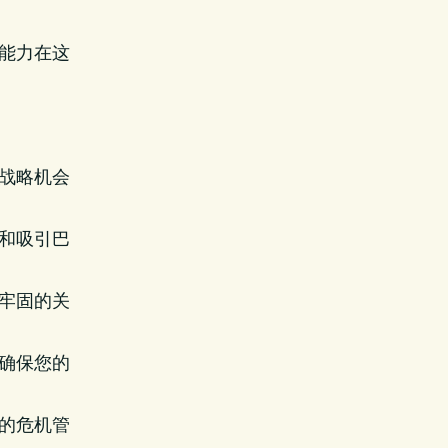
能力在这
战略机会
和吸引巴
牢固的关
确保您的
的危机管