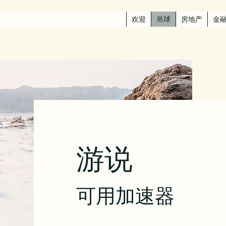
欢迎
吊球
房地产
金
游说
可用加速器