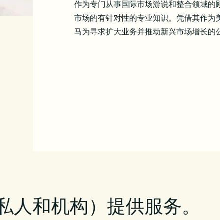
作为专门从事国际市场游说和整合领域的
市场的有针对性的专业知识。凭借其作为
马为寻求扩大业务并推动新兴市场增长的
私人和机构）提供服务。