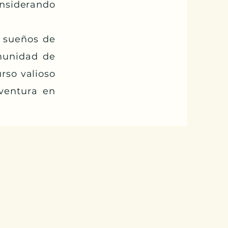
nsiderando
s sueños de
omunidad de
rso valioso
ventura en