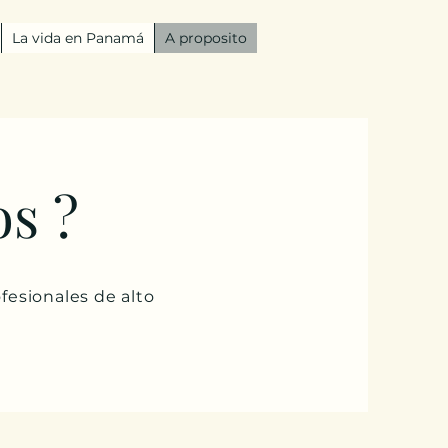
La vida en Panamá
A proposito
s ?
fesionales de alto