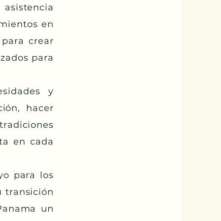
asistencia
imientos en
 para crear
izados para
esidades y
ción, hacer
radiciones
nta en cada
o para los
 transición
 Panama un