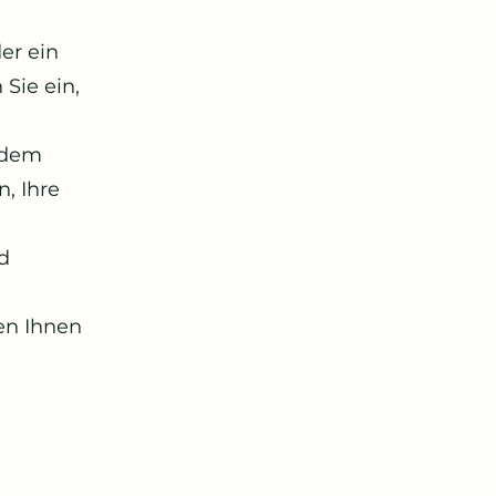
er ein
Sie ein,
jedem
n, Ihre
d
en Ihnen