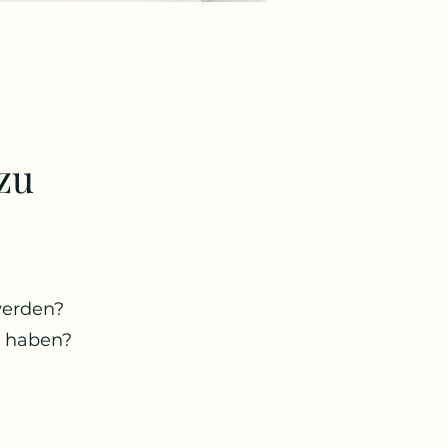
zu
 werden?
t haben?