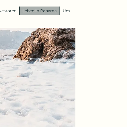
vestoren
Leben in Panama
Um